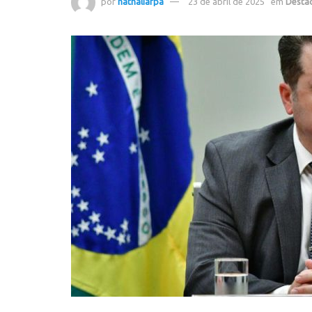
por
nathaliafpa
23 de abril de 2025
em
Desta