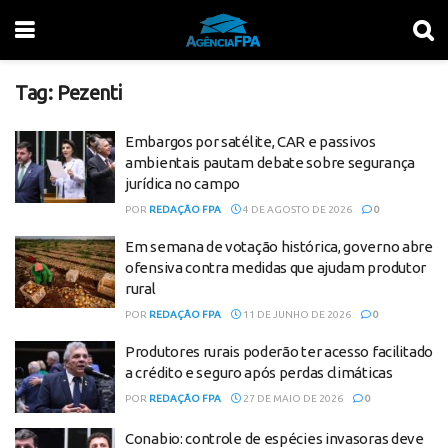
Tag:
Pezenti
Embargos por satélite, CAR e passivos
ambientais pautam debate sobre segurança
jurídica no campo
POR
REDAÇÃO FPA
4 DE AGOSTO DE 2026
0
Em semana de votação histórica, governo abre
ofensiva contra medidas que ajudam produtor
rural
POR
REDAÇÃO FPA
11 DE JUNHO DE 2026
0
Produtores rurais poderão ter acesso facilitado
a crédito e seguro após perdas climáticas
POR
REDAÇÃO FPA
27 DE MAIO DE 2026
0
Conabio: controle de espécies invasoras deve