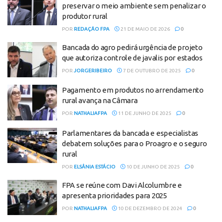
preservar o meio ambiente sem penalizar o
produtor rural
POR
REDAÇÃO FPA
21 DE MAIO DE 2026
0
Bancada do agro pedirá urgência de projeto
que autoriza controle de javalis por estados
POR
JORGERIBEIRO
7 DE OUTUBRO DE 2025
0
Pagamento em produtos no arrendamento
rural avança na Câmara
POR
NATHALIAFPA
11 DE JUNHO DE 2025
0
Parlamentares da bancada e especialistas
debatem soluções para o Proagro e o seguro
rural
POR
ELSÂNIA ESTÁCIO
10 DE JUNHO DE 2025
0
FPA se reúne com Davi Alcolumbre e
apresenta prioridades para 2025
POR
NATHALIAFPA
10 DE DEZEMBRO DE 2024
0