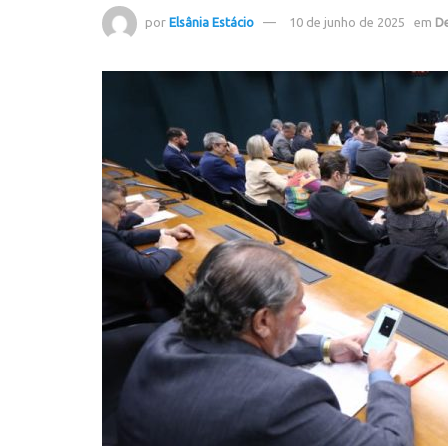
por
Elsânia Estácio
10 de junho de 2025
em
D