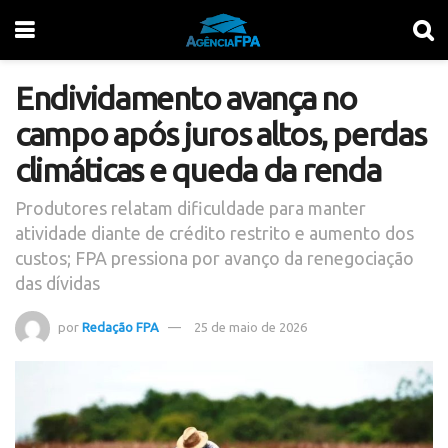
Endividamento avança no
campo após juros altos, perdas
climáticas e queda da renda
Produtores relatam dificuldade para manter
atividade diante de crédito restrito e aumento dos
custos; FPA pressiona por avanço da renegociação
das dívidas
por
Redação FPA
25 de maio de 2026