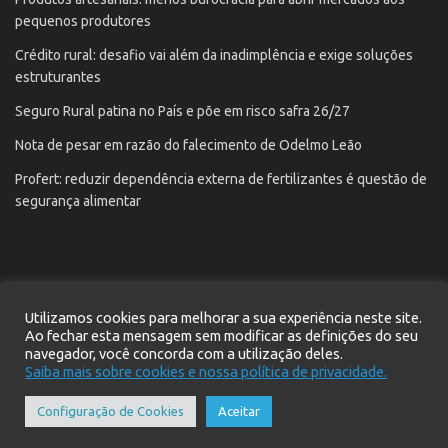
pequenos produtores
Crédito rural: desafio vai além da inadimplência e exige soluções
estruturantes
Seguro Rural patina no País e põe em risco safra 26/27
Nota de pesar em razão do falecimento de Odelmo Leão
Profert: reduzir dependência externa de fertilizantes é questão de
segurança alimentar
Utilizamos cookies para melhorar a sua experiência neste site.
Início
Notícias
Contato
Cadastre seu e-mail
Ao fechar esta mensagem sem modificar as definições do seu
Política de privacidade
navegador, você concorda com a utilização deles.
Saiba mais sobre cookies e nossa política de privacidade.
Site desenvolvido pela
Pressy
© 2021
Configuração de Cookies
Aceitar