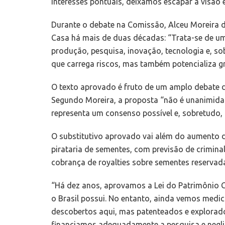
interesses pontuais, deixamos escapar a visão e
Durante o debate na Comissão, Alceu Moreira d
Casa há mais de duas décadas:
“Trata-se de um
produção, pesquisa, inovação, tecnologia e, so
que carrega riscos, mas também potencializa g
O texto aprovado é fruto de um amplo debate 
Segundo Moreira, a proposta “não é unanimid
representa um consenso possível e, sobretudo,
O substitutivo aprovado vai além do aumento de
pirataria de sementes, com previsão de crimina
cobrança de royalties sobre sementes reservada
“Há dez anos, aprovamos a Lei do Patrimônio G
o Brasil possui. No entanto, ainda vemos medic
descobertos aqui, mas patenteados e explorad
financiamos adequadamente a pesquisa e neglig