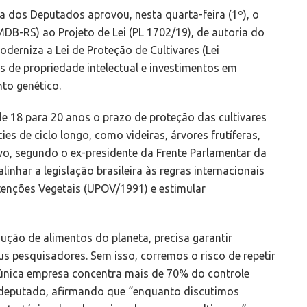
 dos Deputados aprovou, nesta quarta-feira (1º), o
DB-RS) ao Projeto de Lei (PL 1702/19), de autoria do
derniza a Lei de Proteção de Cultivares (Lei
os de propriedade intelectual e investimentos em
nto genético.
e 18 para 20 anos o prazo de proteção das cultivares
es de ciclo longo, como videiras, árvores frutíferas,
vo, segundo o ex-presidente da Frente Parlamentar da
inhar a legislação brasileira às regras internacionais
tenções Vegetais (UPOV/1991) e estimular
dução de alimentos do planeta, precisa garantir
 pesquisadores. Sem isso, corremos o risco de repetir
 única empresa concentra mais de 70% do controle
o deputado, afirmando que “enquanto discutimos