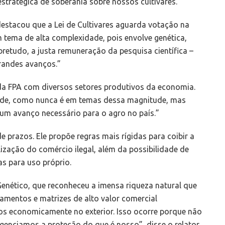
stratégica de soberania sobre nossos cultivares.”
estacou que a Lei de Cultivares aguarda votação na
 tema de alta complexidade, pois envolve genética,
bretudo, a justa remuneração da pesquisa científica –
randes avanços.”
da FPA com diversos setores produtivos da economia.
ade, como nunca é em temas dessa magnitude, mas
 um avanço necessário para o agro no país.”
 prazos. Ele propõe regras mais rígidas para coibir a
lização do comércio ilegal, além da possibilidade de
s para uso próprio.
enético, que reconheceu a imensa riqueza natural que
amentos e matrizes de alto valor comercial
os economicamente no exterior. Isso ocorre porque não
enciamos a proteção do que é nosso”, disse o relator.