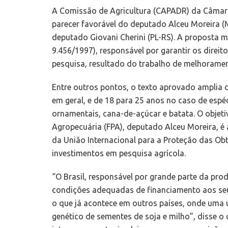
A Comissão de Agricultura (CAPADR) da Câmara
parecer favorável do deputado Alceu Moreira (M
deputado Giovani Cherini (PL-RS). A proposta mo
9.456/1997), responsável por garantir os direit
pesquisa, resultado do trabalho de melhorame
Entre outros pontos, o texto aprovado amplia d
em geral, e de 18 para 25 anos no caso de espéci
ornamentais, cana-de-açúcar e batata. O objeti
Agropecuária (FPA), deputado Alceu Moreira, é al
da União Internacional para a Proteção das Ob
investimentos em pesquisa agrícola.
“O Brasil, responsável por grande parte da pro
condições adequadas de financiamento aos seus
o que já acontece em outros países, onde uma
genético de sementes de soja e milho”, disse 