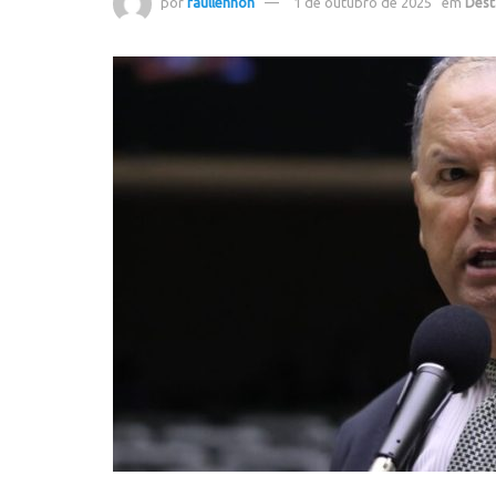
por
raullennon
1 de outubro de 2025
em
Dest