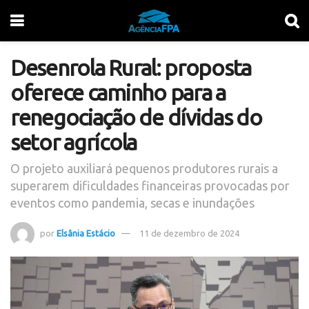
Desenrola Rural: proposta
oferece caminho para a
renegociação de dívidas do
setor agrícola
O projeto auxiliará pequenos produtores rurais a
superarem dificuldades financeiras provocadas por
eventos como pandemia, secas e inundações
por
Elsânia Estácio
11 de dezembro de 2024