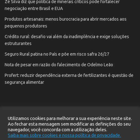
Zé Silva diz que política de minerais críticos pode fortalecer
negociação entre Brasil e EUA
Produtos artesanais: menos burocracia para abrir mercados aos
pequenos produtores
Crédito rural: desafio vai além da inadimplência e exige soluções
estruturantes
Seguro Rural patina no País e põe em risco safra 26/27
Nota de pesar em razão do falecimento de Odelmo Leão
Profert: reduzir dependência externa de fertilizantes é questão de
segurança alimentar
Utilizamos cookies para melhorar a sua experiência neste site.
Início
Notícias
Contato
Cadastre seu e-mail
Ao fechar esta mensagem sem modificar as definições do seu
navegador, você concorda com a utilização deles.
Política de privacidade
Saiba mais sobre cookies e nossa política de privacidade.