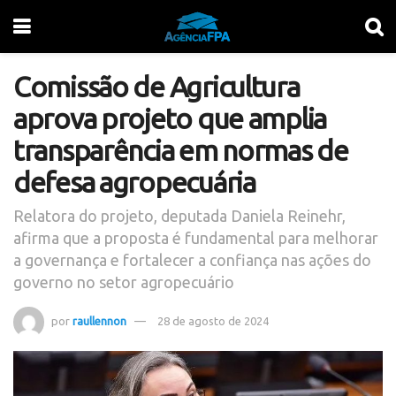
Comissão de Agricultura
aprova projeto que amplia
transparência em normas de
defesa agropecuária
Relatora do projeto, deputada Daniela Reinehr,
afirma que a proposta é fundamental para melhorar
a governança e fortalecer a confiança nas ações do
governo no setor agropecuário
por
raullennon
28 de agosto de 2024