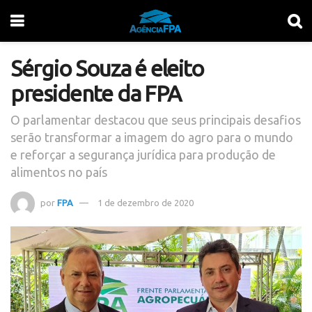
Sérgio Souza é eleito
presidente da FPA
O parlamentar destacou que seus principais desafios
serão transformar a imagem do agro para o mundo
e reforçar a segurança jurídica para produção de
alimentos no país
por
FPA
1 de dezembro de 2020