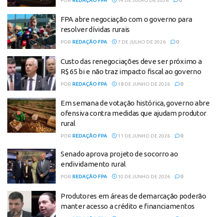
POR
REDAÇÃO FPA
14 DE JULHO DE 2026
0
FPA abre negociação com o governo para
resolver dívidas rurais
POR
REDAÇÃO FPA
7 DE JULHO DE 2026
0
Custo das renegociações deve ser próximo a
R$ 65 bi e não traz impacto fiscal ao governo
POR
REDAÇÃO FPA
18 DE JUNHO DE 2026
0
Em semana de votação histórica, governo abre
ofensiva contra medidas que ajudam produtor
rural
POR
REDAÇÃO FPA
11 DE JUNHO DE 2026
0
Senado aprova projeto de socorro ao
endividamento rural
POR
REDAÇÃO FPA
10 DE JUNHO DE 2026
0
Produtores em áreas de demarcação poderão
manter acesso a crédito e financiamentos