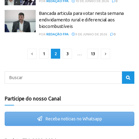
POR
REDAÇÃO FPA
10 DE JUNHO DE 2026
0
Bancada articula para votar nesta semana
endividamento rural e diferencial aos
biocombustíveis
POR
REDAÇÃO FPA
9 DE JUNHO DE 2026
0
1
2
3
…
13
Participe do nosso Canal
Receba notícias no Whatsapp