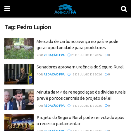
Tag:
Pedro Lupion
Mercado de carbono avança no país e pode
gerar oportunidade para produtores
POR
REDAÇÃO FPA
20 DE JULHO DE 2026
0
Senadores aprovam urgência do Seguro Rural
POR
REDAÇÃO FPA
15 DE JULHO DE 2026
0
Minuta da MP da renegociação de dívidas rurais
prevê pontos centrais de projeto de lei
POR
REDAÇÃO FPA
15 DE JULHO DE 2026
0
Projeto do Seguro Rural pode ser votado após
o recesso parlamentar