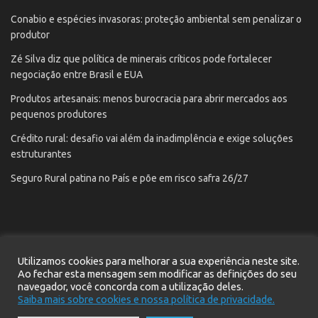
Conabio e espécies invasoras: proteção ambiental sem penalizar o
produtor
Zé Silva diz que política de minerais críticos pode fortalecer
negociação entre Brasil e EUA
Produtos artesanais: menos burocracia para abrir mercados aos
pequenos produtores
Crédito rural: desafio vai além da inadimplência e exige soluções
estruturantes
Seguro Rural patina no País e põe em risco safra 26/27
Utilizamos cookies para melhorar a sua experiência neste site.
Início
Notícias
Contato
Cadastre seu e-mail
Ao fechar esta mensagem sem modificar as definições do seu
Política de privacidade
navegador, você concorda com a utilização deles.
Saiba mais sobre cookies e nossa política de privacidade.
Site desenvolvido pela
Pressy
© 2021