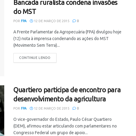
Bancada ruralista condena invasões
do MST
POR
FPA
12 DE MARÇO DE 2015
0
A Frente Parlamentar da Agropecuária (FPA) divulgou hoje
(12) nota à imprensa condenando as ações do MST
(Movimento Sem Terra)...
CONTINUE LENDO
Quartiero participa de encontro para
desenvolvimento da agricultura
POR
FPA
12 DE MARÇO DE 2015
0
O vice-governador do Estado, Paulo César Quartiero
(DEM), afirmou estar articulando com parlamentares no
Congresso Federal um grupo de apoio...