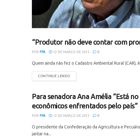
“Produtor não deve contar com pror
NOTÍCIAS
POR
FPA
12 DE MARÇO DE 2015
0
Quem ainda não fez o Cadastro Ambiental Rural (CAR), é 
CONTINUE LENDO
Para senadora Ana Amélia “Está no
NOTÍCIAS
econômicos enfrentados pelo país”
POR
FPA
12 DE MARÇO DE 2015
0
O presidente da Confederação da Agricultura e Pecuária
jantar na...