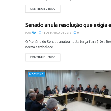
CONTINUE LENDO
Senado anula resolução que exigia
NOTÍCIAS
POR
FPA
11 DE MARÇO DE 2015
0
O Plenário do Senado anulou nesta terça-feira (10) a R
norma estabelece...
CONTINUE LENDO
NOTÍCIAS