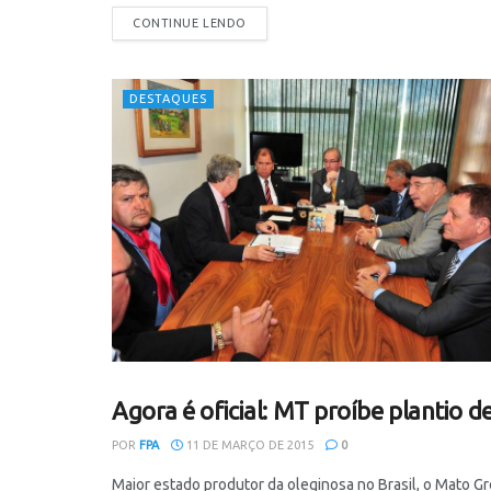
CONTINUE LENDO
DESTAQUES
Agora é oficial: MT proíbe plantio de
NOTÍCIAS
POR
FPA
11 DE MARÇO DE 2015
0
Maior estado produtor da oleginosa no Brasil, o Mato Gros