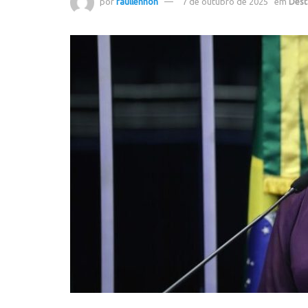
por
raullennon
7 de outubro de 2025
em
Dest