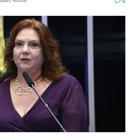
0
aques
,
Notícias