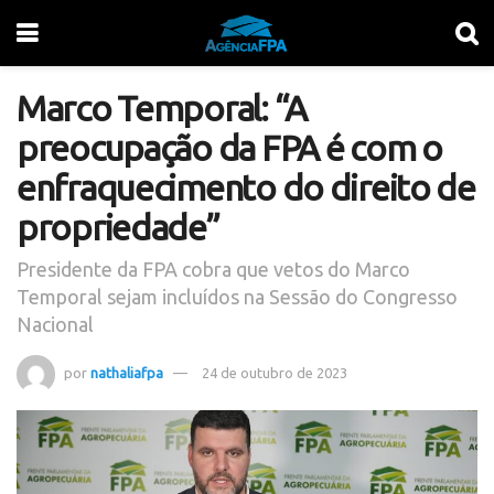
Marco Temporal: “A
preocupação da FPA é com o
enfraquecimento do direito de
propriedade”
Presidente da FPA cobra que vetos do Marco
Temporal sejam incluídos na Sessão do Congresso
Nacional
por
nathaliafpa
24 de outubro de 2023