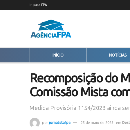
Ir para FPA
INÍCIO
NOTÍCIAS
Recomposição do M
Comissão Mista com
Medida Provisória 1154/2023 ainda ser
por
jornalistafpa
25 de maio de 2023
em
Des