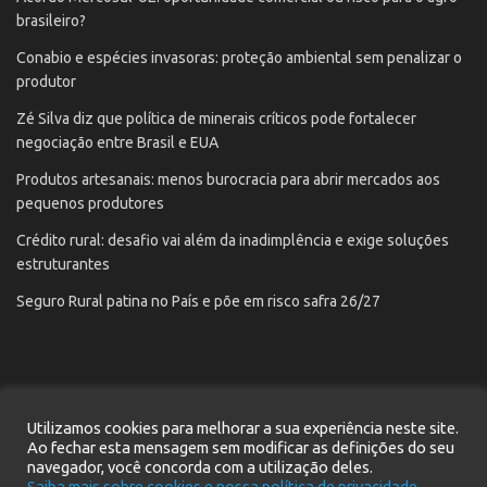
brasileiro?
Conabio e espécies invasoras: proteção ambiental sem penalizar o
produtor
Zé Silva diz que política de minerais críticos pode fortalecer
negociação entre Brasil e EUA
Produtos artesanais: menos burocracia para abrir mercados aos
pequenos produtores
Crédito rural: desafio vai além da inadimplência e exige soluções
estruturantes
Seguro Rural patina no País e põe em risco safra 26/27
Utilizamos cookies para melhorar a sua experiência neste site.
Início
Notícias
Contato
Cadastre seu e-mail
Ao fechar esta mensagem sem modificar as definições do seu
Política de privacidade
navegador, você concorda com a utilização deles.
Saiba mais sobre cookies e nossa política de privacidade.