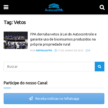
Tag:
Vetos
FPA derruba vetos à Lei do Autocontrole e
garante uso de bioinsumos produzidos na
própria propriedade rural
POR
NATHALIAFPA
17 DE JUNHO DE 2025
0
Participe do nosso Canal
Receba notícias no Whatsapp