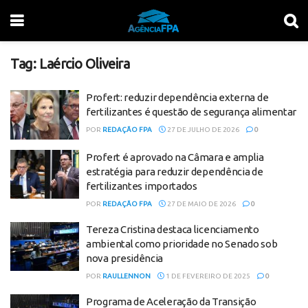
Tag:
Laércio Oliveira
Profert: reduzir dependência externa de
fertilizantes é questão de segurança alimentar
POR
REDAÇÃO FPA
27 DE JULHO DE 2026
0
Profert é aprovado na Câmara e amplia
estratégia para reduzir dependência de
fertilizantes importados
POR
REDAÇÃO FPA
27 DE MAIO DE 2026
0
Tereza Cristina destaca licenciamento
ambiental como prioridade no Senado sob
nova presidência
POR
RAULLENNON
1 DE FEVEREIRO DE 2025
0
Programa de Aceleração da Transição