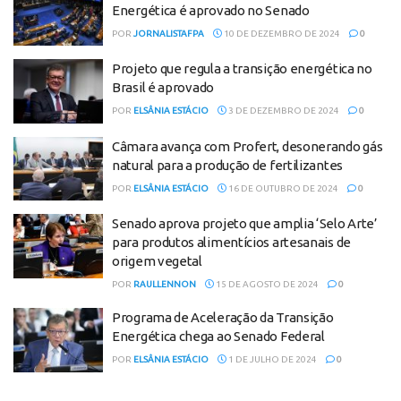
Energética é aprovado no Senado
POR
JORNALISTAFPA
10 DE DEZEMBRO DE 2024
0
Projeto que regula a transição energética no
Brasil é aprovado
POR
ELSÂNIA ESTÁCIO
3 DE DEZEMBRO DE 2024
0
Câmara avança com Profert, desonerando gás
natural para a produção de fertilizantes
POR
ELSÂNIA ESTÁCIO
16 DE OUTUBRO DE 2024
0
Senado aprova projeto que amplia ‘Selo Arte’
para produtos alimentícios artesanais de
origem vegetal
POR
RAULLENNON
15 DE AGOSTO DE 2024
0
Programa de Aceleração da Transição
Energética chega ao Senado Federal
POR
ELSÂNIA ESTÁCIO
1 DE JULHO DE 2024
0