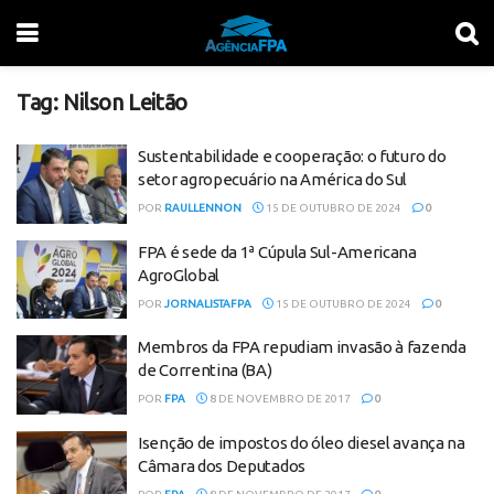
Tag:
Nilson Leitão
Sustentabilidade e cooperação: o futuro do
setor agropecuário na América do Sul
POR
RAULLENNON
15 DE OUTUBRO DE 2024
0
FPA é sede da 1ª Cúpula Sul-Americana
AgroGlobal
POR
JORNALISTAFPA
15 DE OUTUBRO DE 2024
0
Membros da FPA repudiam invasão à fazenda
de Correntina (BA)
POR
FPA
8 DE NOVEMBRO DE 2017
0
Isenção de impostos do óleo diesel avança na
Câmara dos Deputados