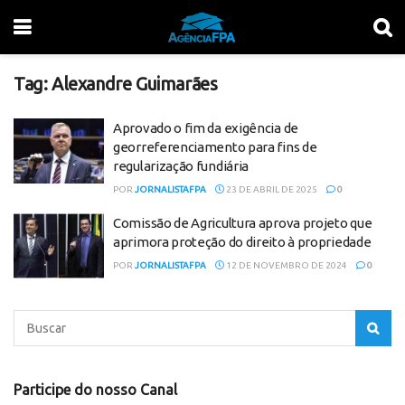
Tag:
Alexandre Guimarães
Aprovado o fim da exigência de
georreferenciamento para fins de
regularização fundiária
POR
JORNALISTAFPA
23 DE ABRIL DE 2025
0
Comissão de Agricultura aprova projeto que
aprimora proteção do direito à propriedade
POR
JORNALISTAFPA
12 DE NOVEMBRO DE 2024
0
Participe do nosso Canal