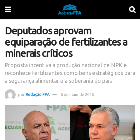
Deputados aprovam
equiparação de fertilizantes a
minerais críticos
Proposta incentiva a produção nacional de NPK e
reconhece fertilizantes como bens estratégicos para
a segurança alimentar e a soberania do país
por
Redação FPA
6 de maio de 2026