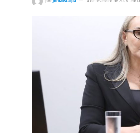
por
jornalistafpa
4 de fevereiro de 2026
em
D