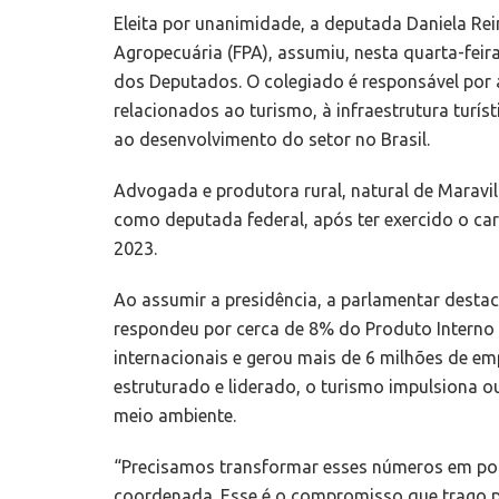
Eleita por unanimidade, a deputada Daniela Rei
Agropecuária (FPA), assumiu, nesta quarta-fei
dos Deputados. O colegiado é responsável por an
relacionados ao turismo, à infraestrutura turís
ao desenvolvimento do setor no Brasil.
Advogada e produtora rural, natural de Maravil
como deputada federal, após ter exercido o ca
2023.
Ao assumir a presidência, a parlamentar desta
respondeu por cerca de 8% do Produto Interno B
internacionais e gerou mais de 6 milhões de em
estruturado e liderado, o turismo impulsiona o
meio ambiente.
“Precisamos transformar esses números em pol
coordenada. Esse é o compromisso que trago pa