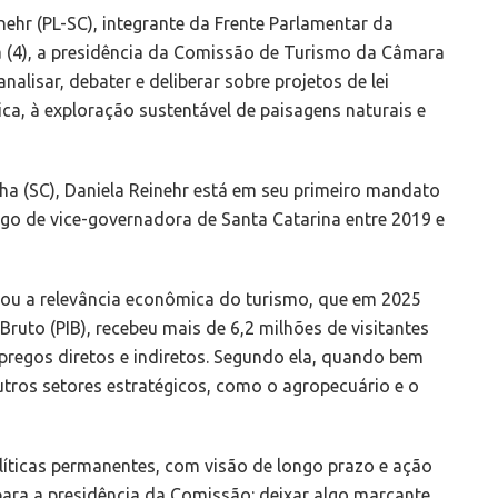
nehr (PL-SC), integrante da Frente Parlamentar da
ra (4), a presidência da Comissão de Turismo da Câmara
alisar, debater e deliberar sobre projetos de lei
tica, à exploração sustentável de paisagens naturais e
ha (SC), Daniela Reinehr está em seu primeiro mandato
rgo de vice-governadora de Santa Catarina entre 2019 e
cou a relevância econômica do turismo, que em 2025
ruto (PIB), recebeu mais de 6,2 milhões de visitantes
pregos diretos e indiretos. Segundo ela, quando bem
utros setores estratégicos, como o agropecuário e o
íticas permanentes, com visão de longo prazo e ação
ra a presidência da Comissão: deixar algo marcante.