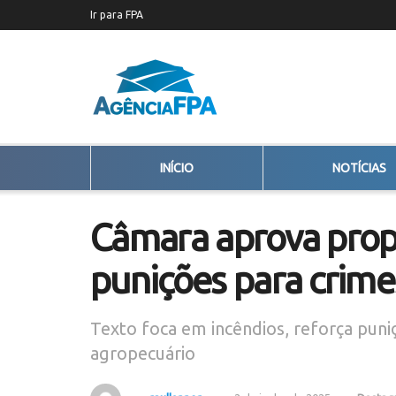
Ir para FPA
INÍCIO
NOTÍCIAS
Câmara aprova prop
punições para crime
Texto foca em incêndios, reforça puniç
agropecuário