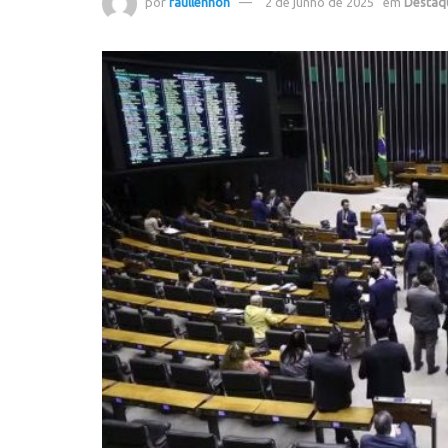
por
raullennon
2 de junho de 2025
em
Destaq