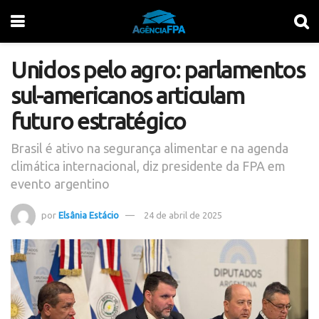
Unidos pelo agro: parlamentos
sul-americanos articulam
futuro estratégico
Brasil é ativo na segurança alimentar e na agenda
climática internacional, diz presidente da FPA em
evento argentino
por
Elsânia Estácio
24 de abril de 2025