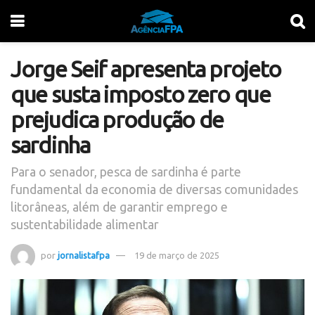
Jorge Seif apresenta projeto
que susta imposto zero que
prejudica produção de
sardinha
Para o senador, pesca de sardinha é parte
fundamental da economia de diversas comunidades
litorâneas, além de garantir emprego e
sustentabilidade alimentar
por
jornalistafpa
19 de março de 2025