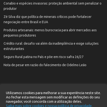
Conabio e espécies invasoras: proteção ambiental sem penalizar o
produtor
Zé Silva diz que política de minerais críticos pode fortalecer
negociação entre Brasil e EUA
Produtos artesanais: menos burocracia para abrir mercados aos
pequenos produtores
Crédito rural: desafio vai além da inadimplência e exige soluções
estruturantes
Seguro Rural patina no País e põe em risco safra 26/27
Nota de pesar em razão do falecimento de Odelmo Leão
Utilizamos cookies para melhorar a sua experiência neste site.
Início
Notícias
Contato
Cadastre seu e-mail
Ao fechar esta mensagem sem modificar as definições do seu
Política de privacidade
navegador, você concorda com a utilização deles.
Saiba mais sobre cookies e nossa política de privacidade.