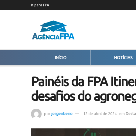
Ir para FPA
INÍCIO
NOTÍCIAS
Painéis da FPA Itin
desafios do agrone
por
jorgeribeiro
12 de abril de 2024
em
Dest