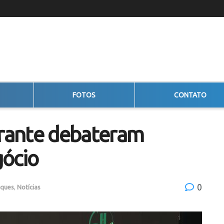
FOTOS
CONTATO
erante debateram
gócio
0
aques
,
Notícias