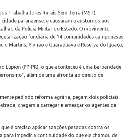
 dos Trabalhadores Rurais Sem Terra (MST)
, cidade paranaense, e causaram transtornos aos
talhão da Polícia Militar do Estado. O movimento
 regularização fundiária de 14 comunidades camponesas
ácio Martins, Pinhão e Guarapuava e Reserva do Iguaçu,
dro Lupion (PP-PR), o que aconteceu é uma barbaridade
terrorismo”, além de uma afronta ao direito de
mente pedindo reforma agrária, pegam dois policiais
 estrada, chegam a carregar e ameaçar os agentes de
 que é preciso aplicar sanções pesadas contra os
da para impedir a continuidade do que ele chamou de