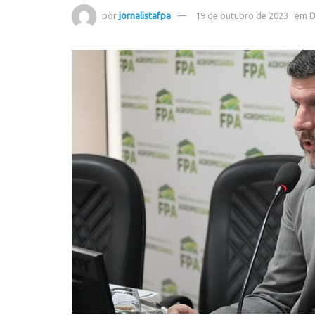
por
jornalistafpa
19 de outubro de 2023
em
D