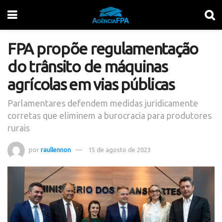
FPA propõe regulamentação
do trânsito de máquinas
agrícolas em vias públicas
Parlamentares defendem medidas juridicamente
corretas que eliminem a burocracia para produtores
rurais
por
raullennon
15 de agosto de 2023