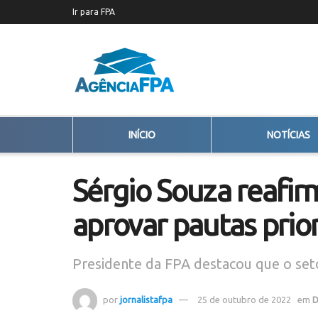
Ir para FPA
INÍCIO
NOTÍCIAS
Sérgio Souza reafir
aprovar pautas prior
Presidente da FPA destacou que o set
por
jornalistafpa
25 de outubro de 2022
em
D