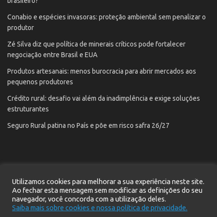
brasileiro?
Conabio e espécies invasoras: proteção ambiental sem penalizar o
produtor
Zé Silva diz que política de minerais críticos pode fortalecer
negociação entre Brasil e EUA
Produtos artesanais: menos burocracia para abrir mercados aos
pequenos produtores
Crédito rural: desafio vai além da inadimplência e exige soluções
estruturantes
Seguro Rural patina no País e põe em risco safra 26/27
Utilizamos cookies para melhorar a sua experiência neste site.
Início
Notícias
Contato
Cadastre seu e-mail
Ao fechar esta mensagem sem modificar as definições do seu
navegador, você concorda com a utilização deles.
Política de privacidade
Saiba mais sobre cookies e nossa política de privacidade.
Site desenvolvido pela
Pressy
© 2021