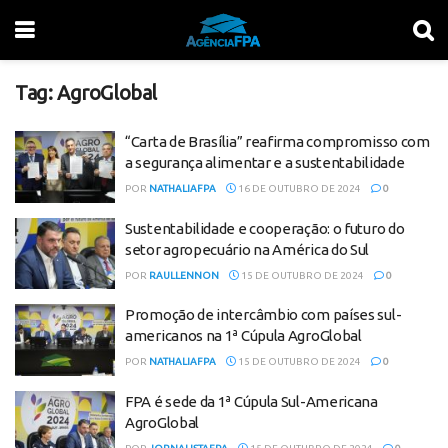
Tag:
AgroGlobal
“Carta de Brasília” reafirma compromisso com
a segurança alimentar e a sustentabilidade
POR
NATHALIAFPA
16 DE OUTUBRO DE 2024
0
Sustentabilidade e cooperação: o futuro do
setor agropecuário na América do Sul
POR
RAULLENNON
15 DE OUTUBRO DE 2024
0
Promoção de intercâmbio com países sul-
americanos na 1ª Cúpula AgroGlobal
POR
NATHALIAFPA
15 DE OUTUBRO DE 2024
0
FPA é sede da 1ª Cúpula Sul-Americana
AgroGlobal