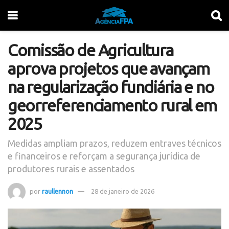
Comissão de Agricultura
aprova projetos que avançam
na regularização fundiária e no
georreferenciamento rural em
2025
Medidas ampliam prazos, reduzem entraves técnicos
e financeiros e reforçam a segurança jurídica de
produtores rurais e assentados
por
raullennon
28 de janeiro de 2026