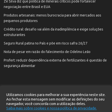
Zé Silva diz que política de minerais críticos pode fortalecer
negociação entre Brasil e EUA
Produtos artesanais: menos burocracia para abrir mercados aos
pequenos produtores
Crédito rural: desafio vai além da inadimplência e exige soluções
estruturantes
Seguro Rural patina no País e põe em risco safra 26/27
Nota de pesar em razão do falecimento de Odelmo Leão
Profert: reduzir dependência externa de fertilizantes é questão de
segurança alimentar
Utilizamos cookies para melhorar a sua experiência neste site.
Início
Notícias
Contato
Cadastre seu e-mail
Ao fechar esta mensagem sem modificar as definições do seu
navegador, você concorda com a utilização deles.
Política de privacidade
Saiba mais sobre cookies e nossa política de privacidade.