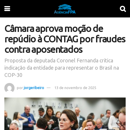
Câmara aprova moção de
repúdio à CONTAG por fraudes
contra aposentados
Proposta da deputada Coronel Fernanda critica
indicação da entidade para representar o Brasil na
COP-30
por
jorgeribeiro
13 de novembro de 2025