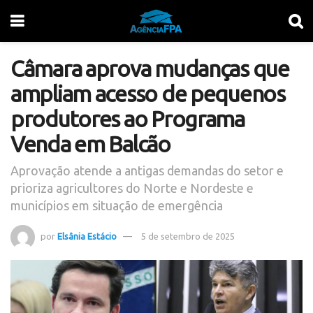
Câmara aprova mudanças que
ampliam acesso de pequenos
produtores ao Programa
Venda em Balcão
Aprovação atende a antigas demandas do setor e
prioriza agricultores do Norte e Nordeste e
municípios em situação de emergência
por
Elsânia Estácio
5 de setembro de 2025