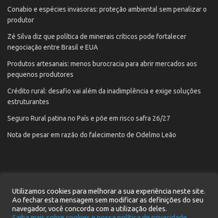
Conabio e espécies invasoras: proteção ambiental sem penalizar o
produtor
Zé Silva diz que política de minerais críticos pode fortalecer
negociação entre Brasil e EUA
Produtos artesanais: menos burocracia para abrir mercados aos
pequenos produtores
Crédito rural: desafio vai além da inadimplência e exige soluções
estruturantes
Seguro Rural patina no País e põe em risco safra 26/27
Nota de pesar em razão do falecimento de Odelmo Leão
Utilizamos cookies para melhorar a sua experiência neste site.
Início
Notícias
Contato
Cadastre seu e-mail
Ao fechar esta mensagem sem modificar as definições do seu
navegador, você concorda com a utilização deles.
Política de privacidade
Saiba mais sobre cookies e nossa política de privacidade.